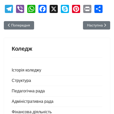
Telegram
Viber
WhatsApp
Facebook
X
Skype
Pinterest
Print
Sh
Попередня стаття: Контакти
Наступна стаття
Попередня
Наступна
Коледж
Історія коледжу
Структура
Педагогічна рада
Адміністративна рада
Фінансова діяльність