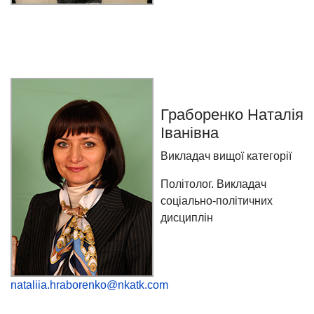
Граборенко Наталія
Іванівна
Викладач вищої категорії
Політолог. Викладач
соціально-політичних
дисциплін
nataliia.hraborenko@nkatk.com