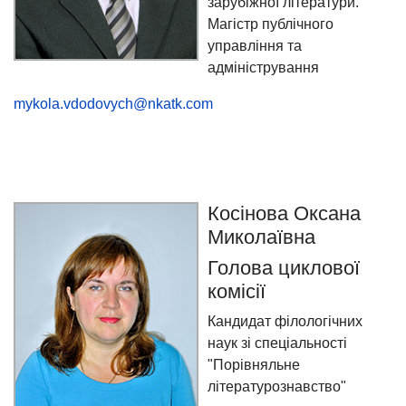
зарубіжної літератури.
Магістр публічного
управління та
адміністрування
mykola.vdodovych@nkatk.com
Косінова Оксана
Миколаївна
Голова циклової
комісії
Кандидат філологічних
наук зі спеціальності
"Порівняльне
літературознавство"