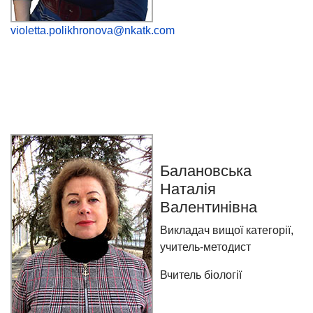
violetta.polikhronova@nkatk.com
Балановська
Наталія
Валентинівна
Викладач вищої категорії,
учитель-методист
Вчитель біології