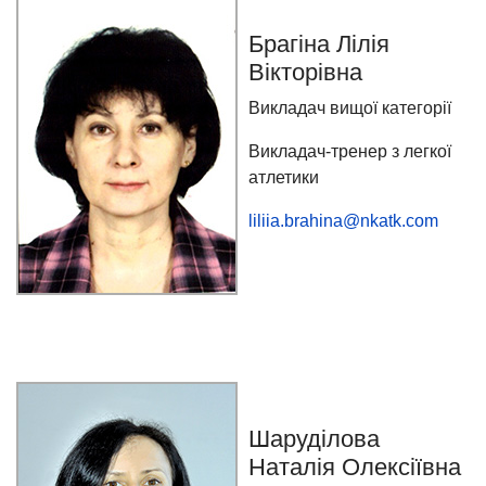
Брагіна Лілія
Вікторівна
Викладач вищої категорії
Викладач-тренер з легкої
атлетики
liliia.brahina@nkatk.com
Шаруділова
Наталія Олексіївна