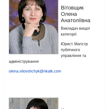
Вітовщик
Олена
Анатоліївна
Викладач вищої
категорії
Юрист. Магістр
публічного
управління та
адміністрування
olena.vitovshchyk@nkatk.com