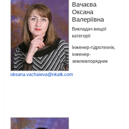
Вачаєва
Оксана
Валеріївна
Викладач вищої
категорії
Інженер-гідротехнік,
інженер-
землевпорядник
oksana.vachaieva@nkatk.com