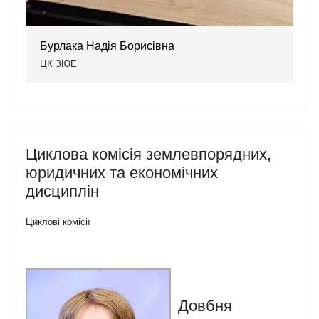
Бурлака Надія Борисівна
ЦК ЗЮЕ
Циклова комісія землевпорядних,
юридичних та економічних
дисциплін
Циклові комісії
Довбня