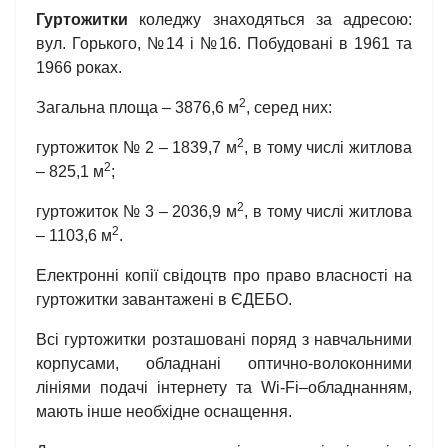
Гуртожитки
коледжу знаходяться за адресою:
вул. Горького, №14 і №16. Побудовані в 1961 та
1966 роках.
2
Загальна площа – 3876,6 м
, серед них:
2
гуртожиток № 2 – 1839,7 м
, в тому числі житлова
2
– 825,1 м
;
2
гуртожиток № 3 – 2036,9 м
, в тому числі житлова
2
– 1103,6 м
.
Електронні копії свідоцтв про право власності на
гуртожитки завантажені в ЄДЕБО.
Всі гуртожитки розташовані поряд з навчальними
корпусами, обладнані оптично-волоконними
лініями подачі інтернету та Wi-Fi–обладнанням,
мають інше необхідне оснащення.