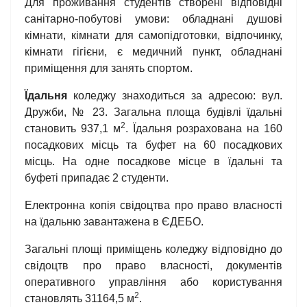
Для проживання студентів створені відповідні
санітарно-побутові умови: обладнані душові
кімнати, кімнати для самопідготовки, відпочинку,
кімнати гігієни, є медичний пункт, обладнані
приміщення для занять спортом.
Їдальня
коледжу знаходиться за адресою: вул.
Дружби, № 23. Загальна площа будівлі їдальні
2
становить 937,1 м
. Їдальня розрахована на 160
посадкових місць та буфет на 60 посадкових
місць. На одне посадкове місце в їдальні та
буфеті припадає 2 студенти.
Електронна копія свідоцтва про право власності
на їдальню завантажена в ЄДЕБО.
Загальні площі приміщень коледжу відповідно до
свідоцтв про право власності, документів
оперативного управління або користування
2
становлять 31164,5 м
.