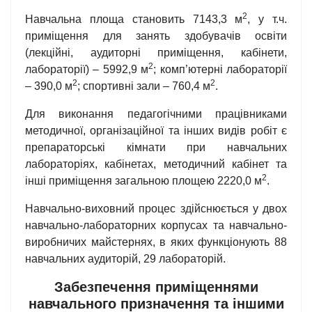
2
Навчальна площа становить 7143,3 м
, у т.ч.
приміщення для занять здобувачів освіти
(лекційні, аудиторні приміщення, кабінети,
2
лабораторії) – 5992,9 м
; комп’ютерні лабораторії
2
2
– 390,0 м
; спортивні зали – 760,4 м
.
Для виконання педагогічними працівниками
методичної, організаційної та інших видів робіт є
препараторські кімнати при навчальних
лабораторіях, кабінетах, методичний кабінет та
2
інші приміщення загальною площею 2220,0 м
.
Навчально-виховний процес здійснюється у двох
навчально-лабораторних корпусах та навчально-
виробничих майстернях, в яких функціонують 88
навчальних аудиторій, 29 лабораторій.
Забезпечення приміщеннями
навчального призначення та іншими