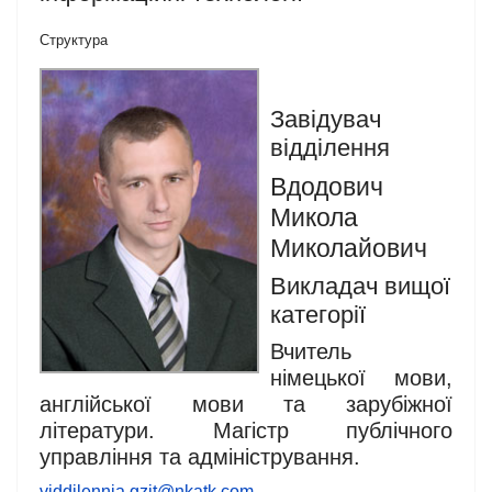
Структура
Завідувач
відділення
Вдодович
Микола
Миколайович
Викладач вищої
категорії
Вчитель
німецької мови,
англійської мови та зарубіжної
літератури. Магістр публічного
управління та адміністрування.
viddilennia.gzit@nkatk.com