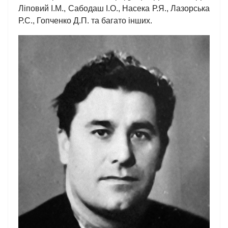
Ліповий І.М., Сабодаш І.О., Насека Р.Я., Лазорська
Р.С., Гопченко Д.П. та багато інших.