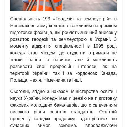
Спеціальність 193 «Геодезія та землеустрій» в
Новокаховському коледжі є важливим напрямком
підготовки фахівців, які роблять значний внесок у
розвиток геодезії та землеустрою в Україні. З
моменту відкриття спеціальності в 1995 році,
коледж став місцем, де студенти отримали не
тільки знання та навички, але й можливість
розвивати свої професійні інтереси, як на
території України, так і за кордоном: Канада,
Польща, Чехія, Німеччина та інші.
Сьогодні, згідно з наказом Міністерства освіти і
науки України, коледж має ліцензію на підготовку
фахових молодших бакалаврів, що є свідченням
високого рівня освітніх стандартів. Освітній
процес у коледжі продовжує адаптуватися до
сучасних вимог, зокрема, впроваджуючи