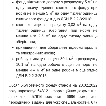
2
фонд відкритого доступу з розрахунку 5 м
на
одну тисячу одиниць книжкового фонду при
2
нормі не менше 5 м
на одну тисячу одиниць
книжкового фонду згідно ДБН В.2.2-3:2018;
2
книгосховище з розрахунку 3,03 м
на одну
тисячу одиниць зберігання при нормі не
2
менше ніж 2,5 м
на одну тисячу одиниць
зберігання;
приміщення для зберігання відеоматеріалів
та електронних носіїв;
2
робочу кімнату площею 30,4 м
з розрахунку
2
10,1 м
на одне робоче місце при нормі не
2
менше ніж 6 м
на одне робоче місце згідно
ДБН В.2.2-3:2018.
Обсяг бібліотечного фонду станом на 23.02.2022
року нараховує 64312 інформаційних документів,
з них: книг – 57616 примірників, 6696 примірників
періодичних видань для усіх спеціальностей, 677