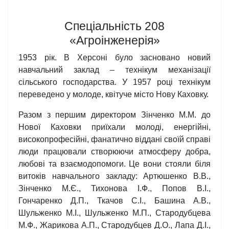
Спеціальність 208
«Агроінженерія»
1953 рік. В Херсоні було засновано новий
навчальний заклад – технікум механізації
сільського господарства. У 1957 році технікум
переведено у молоде, квітуче місто Нову Каховку.
Разом з першим директором Зінченко М.М. до
Нової Каховки приїхали молоді, енергійні,
високопрофесійні, фанатично віддані своїй справі
люди працювали створюючи атмосферу добра,
любові та взаємодопомоги. Це вони стояли біля
витоків навчального закладу: Артюшенко В.В.,
Зінченко М.Є., Тихонова І.Ф., Попов В.І.,
Гончаренко Д.П., Ткачов С.І., Башина А.В.,
Шульженко М.І., Шульженко М.П., Стародубцева
М.Ф., Жарикова А.П., Стародубцев Д.О., Лапа Д.І.,