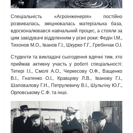
Спеціальність «Агроінженерія» постійно
розвивалась, зміцнювалась матеріальна база,
вдосконалювався навчальний процес, а стояли за
цим завідувачі відділенням у різні роки: Федін І.М.,
Тихонов М.О., Іванов Г.І., Шкурко Г.Г., Гребінчак О.І.
Студенти та викладачі сьогодення вдячні тим, хто
приймав активну участь у роботі спеціальності:
Тетері І.І., Смолі А.О., Черкесову О.Ф., Ващенко
В.І., Гнатенко О.І., Кравцову Л.В., Іванову Г.І.,
Шаповалову Г.Н., Петрулевичу В.І., Шульгіну Ю.Г.,
Орловському С.Ф. та інші.