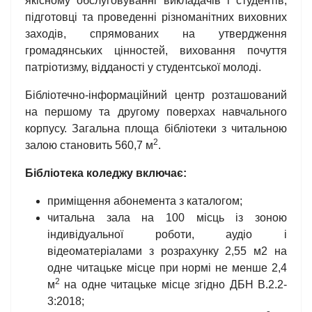
якісному обслуговуванні викладачів і студентів,
підготовці та проведенні різноманітних виховних
заходів, спрямованих на утвердження
громадянських цінностей, виховання почуття
патріотизму, відданості у студентської молоді.
Бібліотечно-інформаційний центр розташований
на першому та другому поверхах навчального
корпусу. Загальна площа бібліотеки з читальною
2
залою становить 560,7 м
.
Бібліотека коледжу включає:
приміщення абонемента з каталогом;
читальна зала на 100 місць із зоною
індивідуальної роботи, аудіо і
відеоматеріалами з розрахунку 2,55 м2 на
одне читацьке місце при нормі не менше 2,4
2
м
на одне читацьке місце згідно ДБН В.2.2-
3:2018;