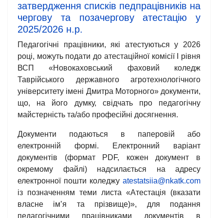
затвердження списків педпрацівників на
чергову та позачергову атестацію у
2025/2026 н.р.
Педагогічні працівники, які атестуються у 2026
році, можуть подати до атестаційної комісії І рівня
ВСП «Новокаховський фаховий коледж
Таврійського державного агротехнологічного
університету імені Дмитра Моторного» документи,
що, на його думку, свідчать про педагогічну
майстерність та/або професійні досягнення.
Документи подаються в паперовій або
електронній формі. Електронний варіант
документів (формат РDF, кожен документ в
окремому файлі) надсилається на адресу
електронної пошти коледжу
atestatsiia@nkatk.com
із позначенням теми листа «Атестація (вказати
власне ім’я та прізвище)», для подання
педагогічними працівниками документів в