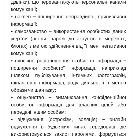
дзвінки), що перевантажують персональні канали
комунікації;
• наклеп − поширення неправдивої, принизливої
інформації;
• самозванство − використання особистих даних
жертви (логіни, паролі до акаунтів в мережах,
блогах) з метою здійснення від її імені негативної
комунікації;
• публічне розголошення особистої інформації −
поширення особистої інформації, наприклад
шляхом публікування інтимних фотографій,
фінансової інформації, роду діяльності з метою
образи чи шантажу;
• ошуканство − виманювання конфіденційної
особистої інформації для власних цілей або
передачі іншим особам;
• відчуження (острокізм, ізоляція) − онлайн
відчуження в будь-яких типах середовищ, де
використовується захист паролями, формується