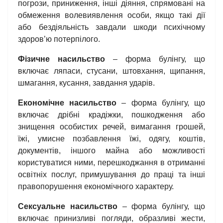
погрози, приниження, інші діяння, спрямовані на
обмеження волевиявлення особи, якщо такі дії
або бездіяльність завдали шкоди психічному
здоров’ю потерпілого.
Фізичне насильство
– форма булінгу, що
включає ляпаси, стусани, штовхання, щипання,
шмагання, кусання, завдання ударів.
Економічне насильство
– форма булінгу, що
включає дрібні крадіжки, пошкодження або
знищення особистих речей, вимагання грошей,
їжі, умисне позбавлення їжі, одягу, коштів,
документів, іншого майна або можливості
користуватися ними, перешкоджання в отриманні
освітніх послуг, примушування до праці та інші
правопорушення економічного характеру.
Сексуальне насильство
– форма булінгу, що
включає принизливі погляди, образливі жести,