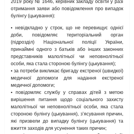
2019 року № 1646, керівник закладу освіти у разі
отримання заяви або повідомлення про випадок
булінгу (цькування):
• невідкладно у строк, що не перевищує однієї
доби, повідомляє територіальний орган
(підрозділ) Національної поліції України,
принаймні одного з батьків або інших законних
представників малолітньої чи неповнолітньої
особи, яка стала стороною булінгу (цькування);
• за потреби викликає бригаду екстреної (швидкої)
медичної допомоги для надання екстреної
медичної допомоги;
• повідомляє службу у справах дітей з метою
вирішення питання щодо соціального захисту
малолітньої чи неповнолітньої особи, яка стала
стороною булінгу (цькування), з’ясування причин,
які призвели до випадку булінгу (цькування) та
вжиття заходів для усунення таких причин;