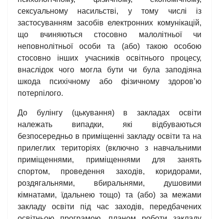
сексуальному насильстві, у тому числі із
застосуванням засобів електронних комунікацій,
що вчиняються стосовно малолітньої чи
неповнолітньої особи та (або) такою особою
стосовно інших учасників освітнього процесу,
внаслідок чого могла бути чи була заподіяна
шкода психічному або фізичному здоров’ю
потерпілого.
До булінгу (цькування) в закладах освіти
належать випадки, які відбуваються
безпосередньо в приміщенні закладу освіти та на
прилеглих територіях (включно з навчальними
приміщеннями, приміщеннями для занять
спортом, проведення заходів, коридорами,
роздягальнями, вбиральнями, душовими
кімнатами, їдальнею тощо) та (або) за межами
закладу освіти під час заходів, передбачених
освітньою програмою, планом роботи закладу