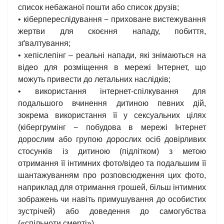
список небажаної пошти або список друзів;
• кіберпереслідування − приховане вистежування
жертви для скоєння нападу, побиття,
зґвалтування;
• хепіслепінг – реальні напади, які знімаються на
відео для розміщення в мережі Інтернет, що
можуть привести до летальних наслідків;
• використання інтернет-спілкування для
подальшого вчинення дитиною певних дій,
зокрема використання її у сексуальних цілях
(кібергрумінг − побудова в мережі Інтернет
дорослим або групою дорослих осіб довірливих
стосунків із дитиною (підлітком) з метою
отримання її інтимних фото/відео та подальшим її
шантажуванням про розповсюдження цих фото,
наприклад для отримання грошей, більш інтимних
зображень чи навіть примушування до особистих
зустрічей) або доведення до самогубства
(«спільноти смерті»).