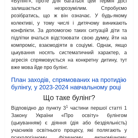
«Булінг», проте для багатьох цей термін досі
залишається незрозумілим. Спробуємо
розібратись, що ж він означає. У будь-якому
колективі, у тому числі і дитячому виникають
конфлікти. За допомогою таких ситуацій діти та
підлітки вчаться відстоювати свою думку, йти на
компроміс, взаємодіяти в соціумі. Однак, якщо
цькування носять систематичний характер, а
агресія спрямовується на конкретну дитину, тут
вже мова йде про булінг.
План заходів, спрямованих на протидію
булінгу, у 2023-2024 навчальному році
Що таке булінг?
1
Відповідно до пункту 3
частини першої статті 1
Закону України «Про освіту» булінгом
(цькуванням) є діяння (дія або бездіяльність)
учасників освітнього процесу, які полягають у
психологічному, фізичному, економічному,