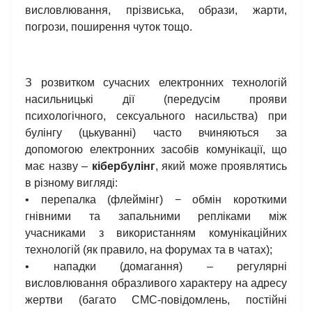
висловлювання, прізвиська, образи, жарти,
погрози, поширення чуток тощо.
З розвитком сучасних електронних технологій
насильницькі дії (передусім прояви
психологічного, сексуального насильства) при
булінгу (цькуванні) часто вчиняються за
допомогою електронних засобів комунікації, що
має назву –
кібербулінг
, який може проявлятись
в різному вигляді:
• перепалка (флеймінг) − обмін короткими
гнівними та запальними репліками між
учасниками з використанням комунікаційних
технологій (як правило, на форумах та в чатах);
• нападки (домагання) – регулярні
висловлювання образливого характеру на адресу
жертви (багато СМС-повідомлень, постійні