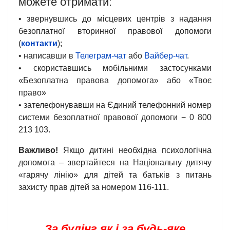
можете отримати:
• звернувшись до місцевих центрів з надання
безоплатної вторинної правової допомоги
(
контакти
);
• написавши в
Телеграм-чат
або
Вайбер-чат
.
• скориставшись мобільними застосунками
«Безоплатна правова допомога» або «Твоє
право»
• зателефонувавши на Єдиний телефонний номер
системи безоплатної правової допомоги − 0 800
213 103.
Важливо!
Якщо дитині необхідна психологічна
допомога – звертайтеся на Національну дитячу
«гарячу лінію» для дітей та батьків з питань
захисту прав дітей за номером 116-111.
За булінг як і за будь-яке