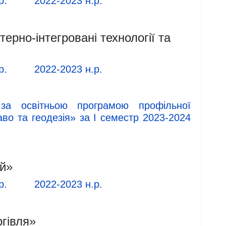
р.
2022-2023 н.р.
ерно-інтегровані технології та
р.
2022-2023 н.р.
и за освітньою програмою профільної
аво та геодезія» за І семестр 2023-2024
ій»
р.
2022-2023 н.р.
гівля»