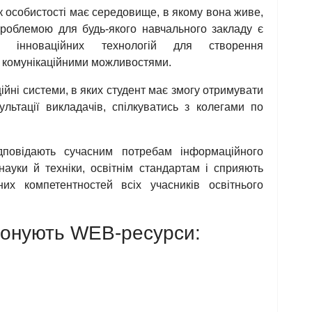
 особистості має середовище, в якому вона живе,
проблемою для будь-якого навчального закладу є
их інноваційних технологій для створення
з комунікаційними можливостями.
йні системи, в яких студент має змогу отримувати
ультації викладачів, спілкуватись з колегами по
ідповідають сучасним потребам інформаційного
науки й техніки, освітнім стандартам і сприяють
их компетентностей всіх учасників освітнього
іонують WEB-ресурси: