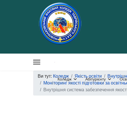
Ви тут:
Коледж
Якість освіти
Внутрішн
Коледж
Абітурієнту
Осв
Моніторинг якості підготовки за освіт
Внутрішня система забезпечення якості