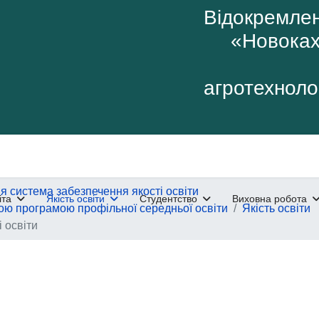
Відокремлен
«Новоках
агротехнолог
я система забезпечення якості освіти
іта
Якість освіти
Студентство
Виховна робота
ньою програмою профільної середньої освіти
Якість освіти
 освіти