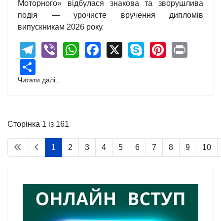
Моторного» відбулася знакова та зворушлива
подія — урочисте вручення дипломів
випускникам 2026 року.
Telegram
Viber
WhatsApp
Facebook
X
Skype
Pintere
Print
Share
Читати далі...
Сторінка 1 із 161
1
2
3
4
5
6
7
8
9
10