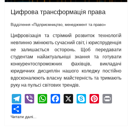
Цифрова трансформація права
Відділення «Підприємництво, менеджмент та право»
Цифровізація та стрімкий розвиток технологій
невпинно змінюють сучасний світ, і юриспруденція
не залишається осторонь. Щоб передавати
студентам найактуальніші знання та готувати
конкурентоспроможних фахівців, викладачі
юридичних дисциплін нашого коледжу постійно
вдосконалюють власну майстерність та тримають
руку на пульсі світових трендів.
Telegram
Viber
WhatsApp
Facebook
X
Skype
Pintere
Print
Share
Читати далі...