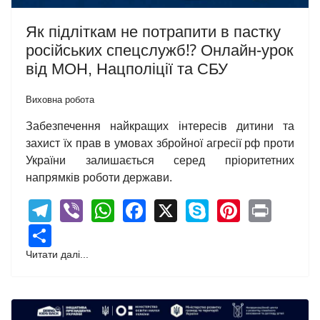
Як підліткам не потрапити в пастку
російських спецслужб⁉️ Онлайн-урок
від МОН, Нацполіції та СБУ
Виховна робота
Забезпечення найкращих інтересів дитини та
захист їх прав в умовах збройної агресії рф проти
України залишається серед пріоритетних
напрямків роботи держави.
Telegram
Viber
WhatsApp
Facebook
X
Skype
Pintere
Print
Share
Читати далі...