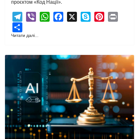
проєктом «Код Нації».
Telegram
Viber
WhatsApp
Facebook
X
Skype
Pintere
Print
Share
Читати далі...