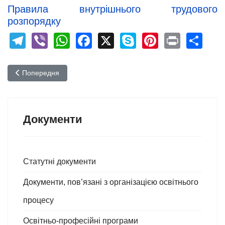
Правила внутрішнього трудового
розпорядку
Telegram
Viber
WhatsApp
Facebook
X
Skype
Pinterest
Print
Sh
Попередня стаття: Документи, пов’язані з організацією освітнь
Попередня
Документи
Статутні документи
Документи, пов’язані з організацією освітнього
процесу
Освітньо-професійні програми