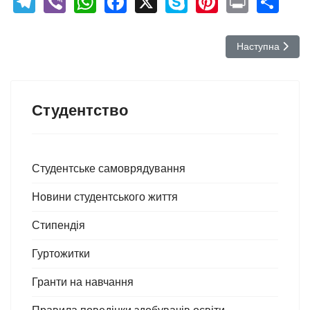
Telegram
Viber
WhatsApp
Facebook
X
Skype
Pinterest
Print
Sh
Наступна стаття
Наступна
Студентство
Студентське самоврядування
Новини студентського життя
Стипендія
Гуртожитки
Гранти на навчання