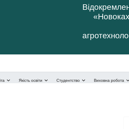
Відокремлен
«Новоках
агротехнолог
іта
Якість освіти
Студентство
Виховна робота