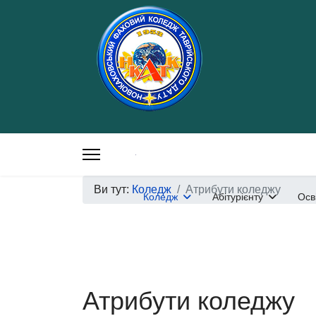
Ви тут:
Коледж
Атрибути коледжу
Коледж
Абітурієнту
Осв
Атрибути коледжу