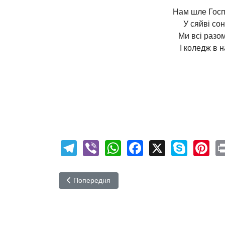
Нам шле Госп
У сяйві сон
Ми всі разом
І коледж в 
Telegram
Viber
WhatsApp
Facebook
X
Skyp
Pi
Попередня стаття: Адміністративна рада
Попередня