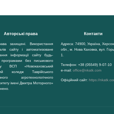
Авторські права
Контакти
рава захищені. Використання
Адреса: 74900, Україна, Херсо
іалів сайту і автоматизоване
обл., м. Нова Каховка, вул. Горь
вання інформації сайту будь-
1.
 програмами без письмового
Телефон: +38 (05549) 9-07-10
олу ВСП «Новокаховський
e-mail:
office@nkatk.com
вий коледж Таврійського
вного агротехнологічного
Офіційний сайт:
https://nkatk.c
ситету імені Дмитра Моторного»
нено.