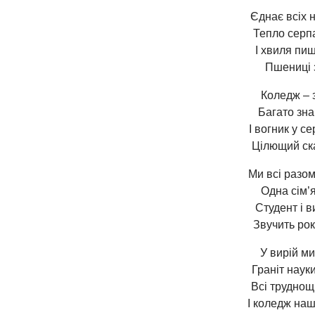
Єднає всіх н
Тепло серпа
І хвиля пиш
Пшениці 
Коледж – 
Багато зна
І вогник у се
Цілющий ск
Ми всі разом
Одна сім’я
Студент і в
Звучить рок
У вирій ми
Граніт науки
Всі труднощ
І коледж наш