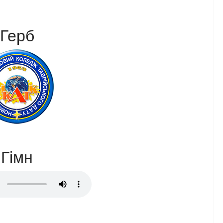
Герб
Гімн