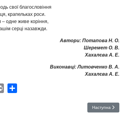
одь свої благословіння
ця, крапельках роси.
 – одне живе коріння,
нашім серці назавжди.
Автори: Потапова Н. О.
Шеремет О. В.
Хахалєва А. Е.
Виконавці: Литовченко В. А.
Хахалєва А. Е.
e
nterest
Print
Share
Наступна стаття: Кон
Наступна