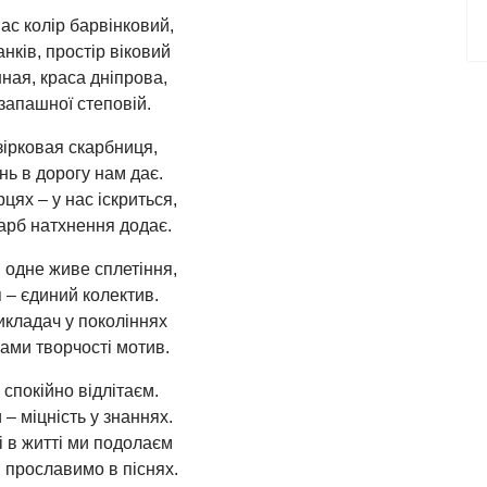
ас колір барвінковий,
нків, простір віковий
ная, краса дніпрова,
запашної степовій.
зірковая скарбниця,
нь в дорогу нам дає.
рцях – у нас іскриться,
арб натхнення додає.
 одне живе сплетіння,
 – єдиний колектив.
икладач у поколіннях
ами творчості мотив.
 спокійно відлітаєм.
 – міцність у знаннях.
і в житті ми подолаєм
 прославимо в піснях.