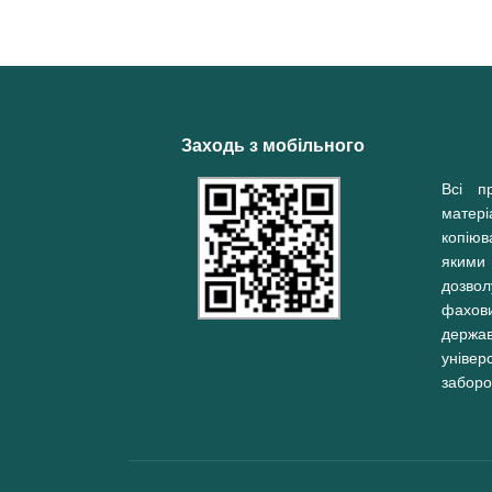
Заходь з мобільного
Всі п
матер
копію
якими
дозв
фахо
держа
універ
заборо