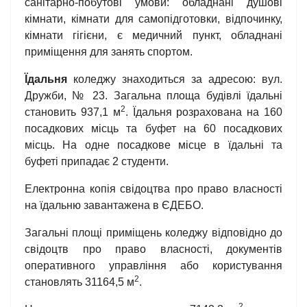
санітарно-побутові умови: обладнані душові
кімнати, кімнати для самопідготовки, відпочинку,
кімнати гігієни, є медичний пункт, обладнані
приміщення для занять спортом.
Їдальня
коледжу знаходиться за адресою: вул.
Дружби, № 23. Загальна площа будівлі їдальні
2
становить 937,1 м
. Їдальня розрахована на 160
посадкових місць та буфет на 60 посадкових
місць. На одне посадкове місце в їдальні та
буфеті припадає 2 студенти.
Електронна копія свідоцтва про право власності
на їдальню завантажена в ЄДЕБО.
Загальні площі приміщень коледжу відповідно до
свідоцтв про право власності, документів
оперативного управління або користування
2
становлять 31164,5 м
.
2