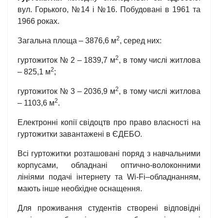
вул. Горького, №14 і №16. Побудовані в 1961 та
1966 роках.
2
Загальна площа – 3876,6 м
, серед них:
2
гуртожиток № 2 – 1839,7 м
, в тому числі житлова
2
– 825,1 м
;
2
гуртожиток № 3 – 2036,9 м
, в тому числі житлова
2
– 1103,6 м
.
Електронні копії свідоцтв про право власності на
гуртожитки завантажені в ЄДЕБО.
Всі гуртожитки розташовані поряд з навчальними
корпусами, обладнані оптично-волоконними
лініями подачі інтернету та Wi-Fi–обладнанням,
мають інше необхідне оснащення.
Для проживання студентів створені відповідні