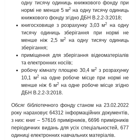
одну тисячу одиниць книжкового фонду при
2
нормі не менше 5 м
на одну тисячу одиниць
книжкового фонду згідно ДБН В.2.2-3:2018;
2
книгосховище з розрахунку 3,03 м
на одну
тисячу одиниць зберігання при нормі не
2
менше ніж 2,5 м
на одну тисячу одиниць
зберігання;
приміщення для зберігання відеоматеріалів
та електронних носіїв;
2
робочу кімнату площею 30,4 м
з розрахунку
2
10,1 м
на одне робоче місце при нормі не
2
менше ніж 6 м
на одне робоче місце згідно
ДБН В.2.2-3:2018.
Обсяг бібліотечного фонду станом на 23.02.2022
року нараховує 64312 інформаційних документів,
з них: книг – 57616 примірників, 6696 примірників
періодичних видань для усіх спеціальностей, 677
одиниці електронних навчальних матеріалів.