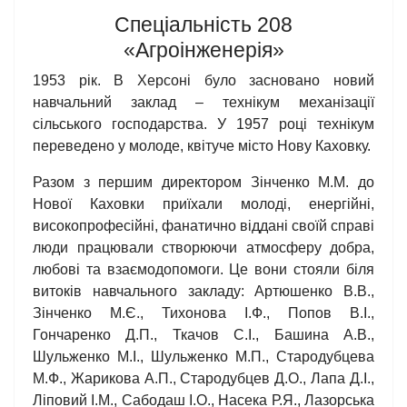
Спеціальність 208
«Агроінженерія»
1953 рік. В Херсоні було засновано новий
навчальний заклад – технікум механізації
сільського господарства. У 1957 році технікум
переведено у молоде, квітуче місто Нову Каховку.
Разом з першим директором Зінченко М.М. до
Нової Каховки приїхали молоді, енергійні,
високопрофесійні, фанатично віддані своїй справі
люди працювали створюючи атмосферу добра,
любові та взаємодопомоги. Це вони стояли біля
витоків навчального закладу: Артюшенко В.В.,
Зінченко М.Є., Тихонова І.Ф., Попов В.І.,
Гончаренко Д.П., Ткачов С.І., Башина А.В.,
Шульженко М.І., Шульженко М.П., Стародубцева
М.Ф., Жарикова А.П., Стародубцев Д.О., Лапа Д.І.,
Ліповий І.М., Сабодаш І.О., Насека Р.Я., Лазорська