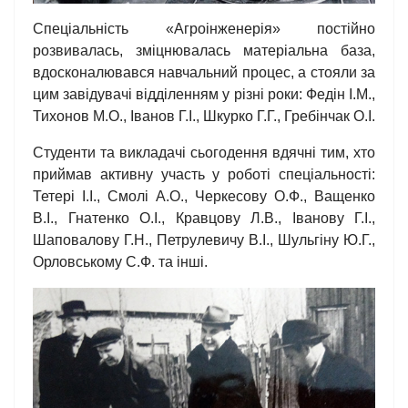
Спеціальність «Агроінженерія» постійно
розвивалась, зміцнювалась матеріальна база,
вдосконалювався навчальний процес, а стояли за
цим завідувачі відділенням у різні роки: Федін І.М.,
Тихонов М.О., Іванов Г.І., Шкурко Г.Г., Гребінчак О.І.
Студенти та викладачі сьогодення вдячні тим, хто
приймав активну участь у роботі спеціальності:
Тетері І.І., Смолі А.О., Черкесову О.Ф., Ващенко
В.І., Гнатенко О.І., Кравцову Л.В., Іванову Г.І.,
Шаповалову Г.Н., Петрулевичу В.І., Шульгіну Ю.Г.,
Орловському С.Ф. та інші.