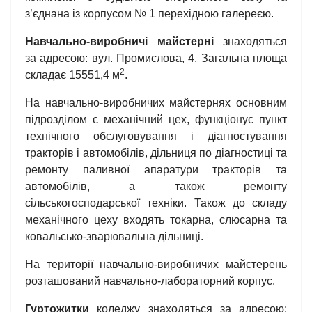
з’єднана із корпусом № 1 перехідною галереєю.
Навчально-виробничі майстерні
знаходяться
за адресою: вул. Промислова, 4. Загальна площа
2
складає 15551,4 м
.
На навчально-виробничих майстернях основним
підрозділом є механічний цех, функціонує пункт
технічного обслуговування і діагностування
тракторів і автомобілів, дільниця по діагностиці та
ремонту паливної апаратури тракторів та
автомобілів, а також ремонту
сільськогосподарської техніки. Також до складу
механічного цеху входять токарна, слюсарна та
ковальсько-зварювальна дільниці.
На території навчально-виробничих майстерень
розташований навчально-лабораторний корпус.
Гуртожитки
коледжу знаходяться за адресою: