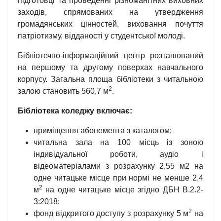
підготовці та проведенні різноманітних виховних
заходів, спрямованих на утвердження
громадянських цінностей, виховання почуття
патріотизму, відданості у студентської молоді.
Бібліотечно-інформаційний центр розташований
на першому та другому поверхах навчального
корпусу. Загальна площа бібліотеки з читальною
2
залою становить 560,7 м
.
Бібліотека коледжу включає:
приміщення абонемента з каталогом;
читальна зала на 100 місць із зоною
індивідуальної роботи, аудіо і
відеоматеріалами з розрахунку 2,55 м2 на
одне читацьке місце при нормі не менше 2,4
2
м
на одне читацьке місце згідно ДБН В.2.2-
3:2018;
2
фонд відкритого доступу з розрахунку 5 м
на