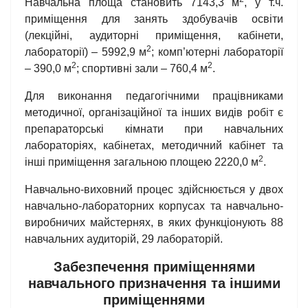
Навчальна площа становить 7143,3 м
, у т.ч.
приміщення для занять здобувачів освіти
(лекційні, аудиторні приміщення, кабінети,
2
лабораторії) – 5992,9 м
; комп’ютерні лабораторії
2
2
– 390,0 м
; спортивні зали – 760,4 м
.
Для виконання педагогічними працівниками
методичної, організаційної та інших видів робіт є
препараторські кімнати при навчальних
лабораторіях, кабінетах, методичний кабінет та
2
інші приміщення загальною площею 2220,0 м
.
Навчально-виховний процес здійснюється у двох
навчально-лабораторних корпусах та навчально-
виробничих майстернях, в яких функціонують 88
навчальних аудиторій, 29 лабораторій.
Забезпечення приміщеннями
навчального призначення та іншими
приміщеннями