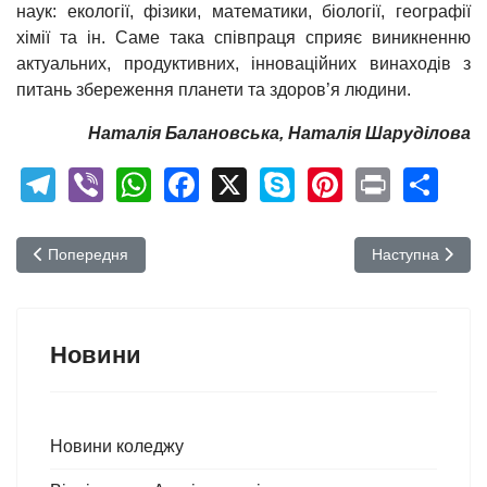
наук: екології, фізики, математики, біології, географії
хімії та ін. Саме така співпраця сприяє виникненню
актуальних, продуктивних, інноваційних винаходів з
питань збереження планети та здоров’я людини.
Наталія Балановська, Наталія Шаруділова
Telegram
Viber
WhatsApp
Facebook
X
Skype
Pinterest
Print
Sh
Попередня стаття: Відкриття декадника циклової комісії дисцип
Наступна стаття
Попередня
Наступна
Новини
Новини коледжу