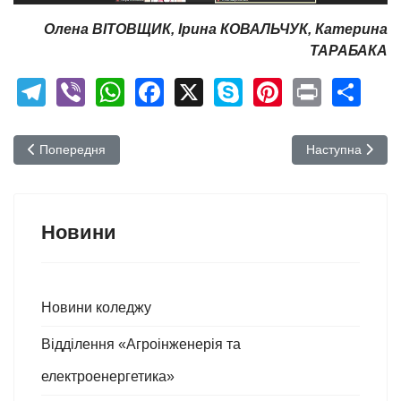
Олена ВІТОВЩИК, Ірина КОВАЛЬЧУК, Катерина
ТАРАБАКА
Telegram
Viber
WhatsApp
Facebook
X
Skype
Pinterest
Print
Sh
Попередня стаття: Розширення горизонтів та особистісний роз
Наступна стаття
Попередня
Наступна
Новини
Новини коледжу
Відділення «Агроінженерія та
електроенергетика»