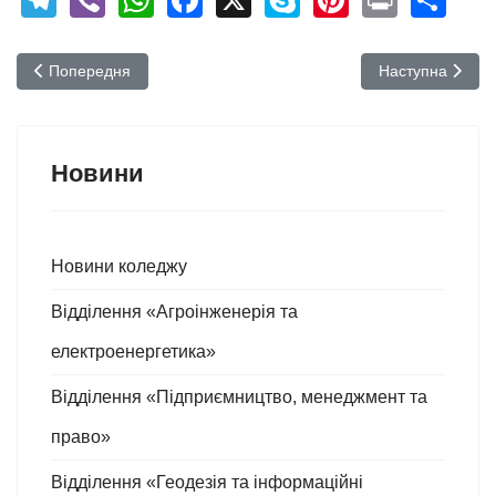
Попередня стаття: Виховні заходи до Дня Гідності та Свободи 
Наступна стаття
Попередня
Наступна
Новини
Новини коледжу
Відділення «Агроінженерія та
електроенергетика»
Відділення «Підприємництво, менеджмент та
право»
Відділення «Геодезія та інформаційні