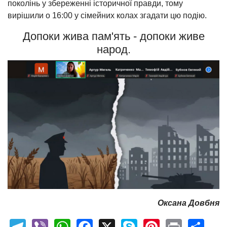
поколінь у збереженні історичної правди, тому
вирішили о 16:00 у сімейних колах згадати цю подію.
Допоки жива пам'ять - допоки живе
народ.
Оксана Довбня
Telegram
Viber
WhatsApp
Facebook
X
Skype
Pinterest
Print
Sh