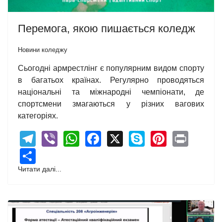
Перемога, якою пишається коледж
Новини коледжу
Сьогодні армрестлінг є популярним видом спорту
в багатьох країнах. Регулярно проводяться
національні та міжнародні чемпіонати, де
спортсмени змагаються у різних вагових
категоріях.
Telegram
Viber
WhatsApp
Facebook
X
Skype
Pintere
Print
Share
Читати далі...