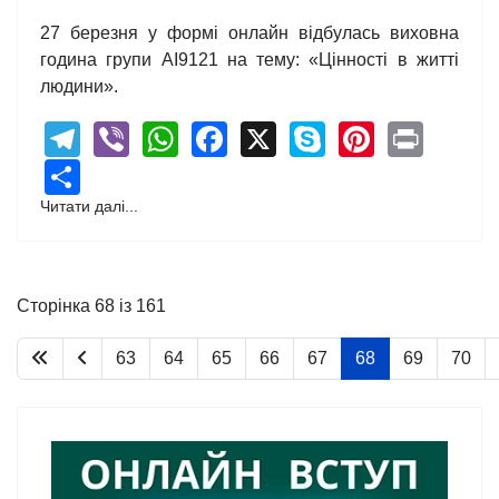
27 березня у формі онлайн відбулась виховна
година групи АІ9121 на тему: «Цінності в житті
людини».
Telegram
Viber
WhatsApp
Facebook
X
Skype
Pintere
Print
Share
Читати далі...
Сторінка 68 із 161
63
64
65
66
67
68
69
70