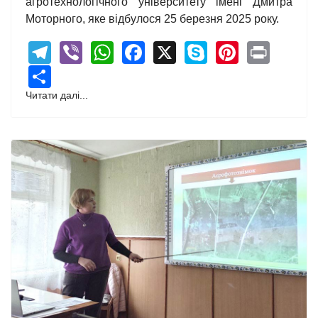
агротехнологічного університету імені Дмитра
Моторного, яке відбулося 25 березня 2025 року.
Telegram
Viber
WhatsApp
Facebook
X
Skype
Pintere
Print
Share
Читати далі...