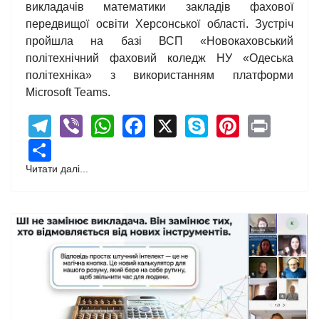
викладачів математики закладів фахової
передвищої освіти Херсонської області. Зустріч
пройшла на базі ВСП «Новокаховський
політехнічний фаховий коледж НУ «Одеська
політехніка» з використанням платформи
Microsoft Teams.
Telegram
Viber
WhatsApp
Facebook
X
Skype
Pintere
Print
Share
Читати далі...