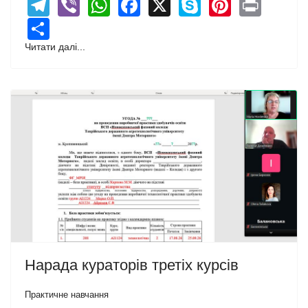
Telegram
Viber
WhatsApp
Facebook
X
Skype
Pintere
Print
Share
Читати далі...
Нарада кураторів третіх курсів
Практичне навчання