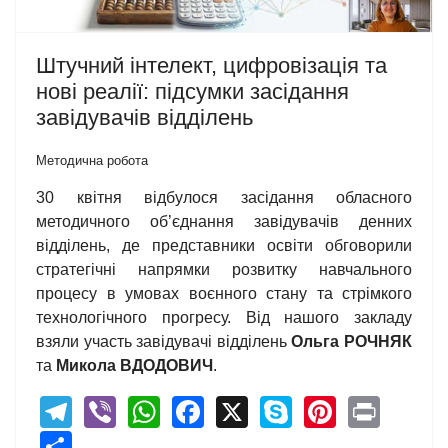
Штучний інтелект, цифровізація та
нові реалії: підсумки засідання
завідувачів відділень
Методична робота
30 квітня відбулося засідання обласного
методичного об’єднання завідувачів денних
відділень, де представники освіти обговорили
стратегічні напрямки розвитку навчального
процесу в умовах воєнного стану та стрімкого
технологічного прогресу. Від нашого закладу
взяли участь завідувачі відділень
Ольга РОЧНЯК
та
Микола ВДОДОВИЧ
.
Telegram
Viber
WhatsApp
Facebook
X
Skype
Pintere
Print
Share