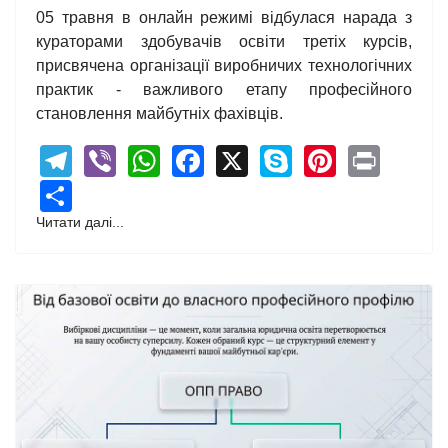
05 травня в онлайн режимі відбулася нарада з
кураторами здобувачів освіти третіх курсів,
присвячена організації виробничих технологічних
практик - важливого етапу професійного
становлення майбутніх фахівців.
Telegram
Viber
WhatsApp
Facebook
X
Skype
Pintere
Print
Share
Читати далі...