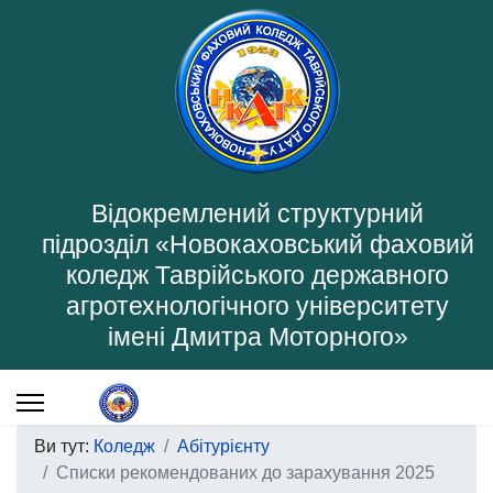
Відокремлений структурний
підрозділ «Новокаховський фаховий
коледж Таврійського державного
агротехнологічного університету
імені Дмитра Моторного»
Ви тут:
Коледж
Абітурієнту
Списки рекомендованих до зарахування 2025