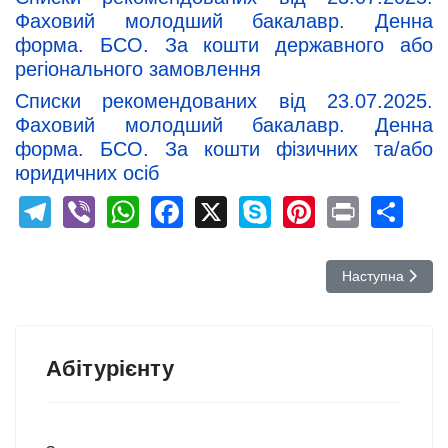
Фаховий молодший бакалавр. Денна
форма. БСО. За кошти державного або
регіонального замовлення
Списки рекомендованих від 23.07.2025.
Фаховий молодший бакалавр. Денна
форма. БСО. За кошти фізичних та/або
юридичних осіб
Telegram
Viber
WhatsApp
Facebook
X
Skype
Pinterest
Print
Sh
Наступна стаття:
Наступна
Абітурієнту