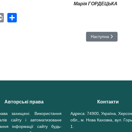
Марія ГОРДЕЦЬКА
e
nterest
Print
Share
альних симуляцій у навчанні
Наступна стаття: Ве
Наступна
Авторські права
Контакти
рава захищені. Використання
Адреса: 74900, Україна, Херсо
іалів сайту і автоматизоване
обл., м. Нова Каховка, вул. Горь
вання інформації сайту будь-
1.