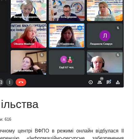
пільства
и: 616
ичному центрі ВФПО в режимі онлайн відбулася ІІ
ференцію «Інформаційно-ресурсне забезпечення