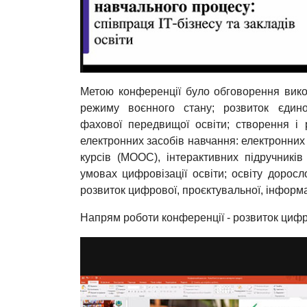
Метою конференції було обговорення вик
режиму воєнного стану; розвиток єдино
фахової передвищої освіти; створення і
електронних засобів навчання: електронних 
курсів (МООС), інтерактивних підручників
умовах цифровізації освіти; освіту доросл
розвиток цифрової, проєктувальної, інформа
Напрям роботи конференції - розвиток цифро