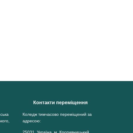
бінар «Основи роботи з електронними курсами на освітньо-інформа
Контакти переміщення
нська
Коледж тимчасово переміщений за
кого,
адресою:
25031, Україна, м. Кропивницький,