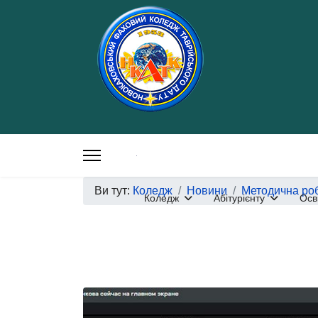
Ви тут:
Коледж
Новини
Методична ро
Коледж
Абітурієнту
Осв