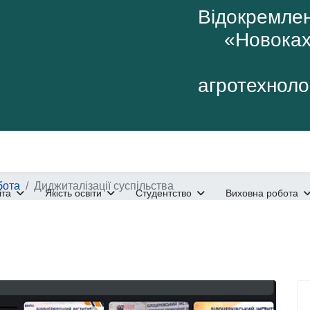
Відокремлен
«Новоках
агротехнолог
бота
Диджиталізації суспільства
іта
Якість освіти
Студентство
Виховна робота