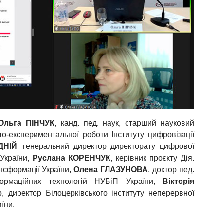
Ольга ПІНЧУК
, канд. пед. наук, старший науковий
во-експериментальної роботи Інституту цифровізації
ДНІЙ
, генеральний директор директорату цифрової
 України,
Руслана КОРЕНЧУК
, керівник проєкту Дія.
нсформації України,
Олена ГЛАЗУНОВА
, доктор пед.
формаційних технологій НУБіП України,
Вікторія
, директор Білоцерківського інституту неперервної
їни.