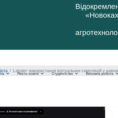
Відокремлен
«Новоках
агротехнолог
бота
Labster: використання віртуальних симуляцій у навча
іта
Якість освіти
Студентство
Виховна робота