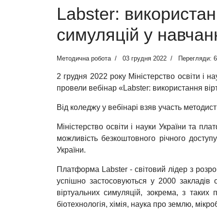
Labster: використа
симуляцій у навчан
Методична робота
03 грудня 2022
Перегляди: 
2 грудня 2022 року Міністерство освіти і н
провели вебінар «Labster: використання вір
Від коледжу у вебінарі взяв участь методис
Міністерство освіти і науки України та пл
можливість безкоштовного річного доступу
України.
Платформа Labster - світовий лідер з розр
успішно застосовуються у 2000 закладів 
віртуальних симуляцій, зокрема, з таких пр
біотехнологія, хімія, наука про землю, мікро