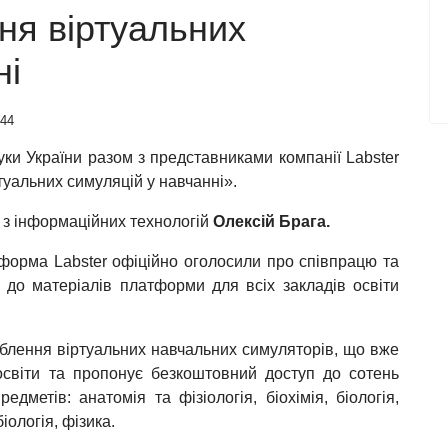
ння віртуальних
ні
644
ауки України разом з представниками компанії Labster
туальних симуляцій у навчанні».
т з інформаційних технологій
Олексій Брага.
атформа Labster офіційно оголосили про співпрацю та
 до матеріалів платформи для всіх закладів освіти
облення віртуальних навчальних симуляторів, що вже
освіти та пропонує безкоштовний доступ до сотень
едметів: анатомія та фізіологія, біохімія, біологія,
біологія, фізика.