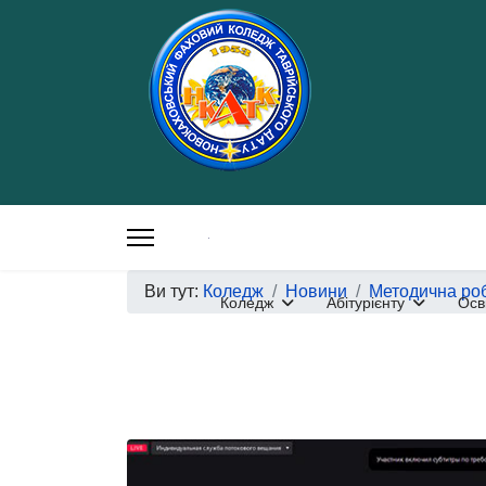
Ви тут:
Коледж
Новини
Методична ро
Коледж
Абітурієнту
Осв