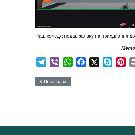
Наш коледж подав заявку на приєднання до
Мето
Telegram
Viber
WhatsApp
Facebook
X
Skyp
Pi
Попередня стаття: Методична рада коледжу
Попередня