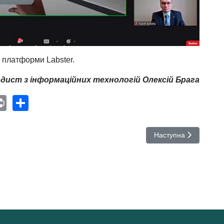
 платформи Labster.
дист з інформаційних технологій Олексій Брага
e
nterest
Print
Share
Наступна стаття: Дид
Наступна