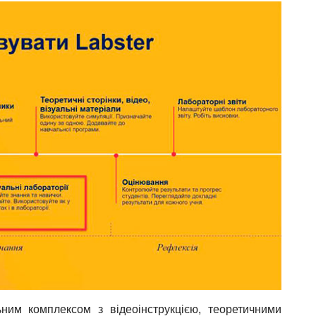
ним комплексом з відеоінструкцією, теоретичними