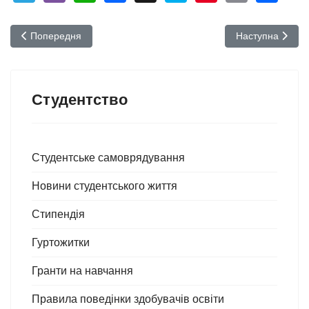
Попередня стаття: Тиждень безпеки дорожнього руху
Наступна стаття
Попередня
Наступна
Студентство
Студентське самоврядування
Новини студентського життя
Стипендія
Гуртожитки
Гранти на навчання
Правила поведінки здобувачів освіти