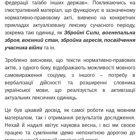
федерації та/або інших держав». Покликаючись на
ілюстративний матеріал, що функціонує в зазначеному
нормативно-правовому акті, вивчено на конкретних
прикладах актуалізовану лексику сучасного періоду,
зокрема такі одиниці, як
Збройні Сили, вогнепальна
зброя, воєнний стан, збройна агресія, посвідчення
учасника війни
та ін.
Зроблено висновки, що тексти нормативно-правових
актів, з одного боку, відображають можливості мовного
самовираження соціуму, з іншого – потребу в
вербалізації дійсності та розширенні словника
української мови, що реалізується в активізації
актуальних лексичних одиниць.
Це був цікавий досвід, як самої роботи над мовним
матеріалом, так і отримання результатів дослідження.
Нехай й надалі квітує наукова весна, і всі ми своєю
працею та сумлінням ідемо непохитною дорогою до