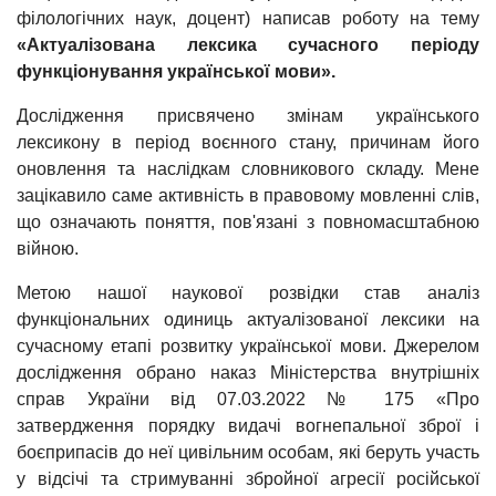
філологічних наук, доцент) написав роботу на тему
«Актуалізована лексика сучасного періоду
функціонування української мови».
Дослідження присвячено змінам українського
лексикону в період воєнного стану, причинам його
оновлення та наслідкам словникового складу. Мене
зацікавило саме активність в правовому мовленні слів,
що означають поняття, пов'язані з повномасштабною
війною.
Метою нашої наукової розвідки став аналіз
функціональних одиниць актуалізованої лексики на
сучасному етапі розвитку української мови. Джерелом
дослідження обрано наказ Міністерства внутрішніх
справ України від 07.03.2022 № 175 «Про
затвердження порядку видачі вогнепальної зброї і
боєприпасів до неї цивільним особам, які беруть участь
у відсічі та стримуванні збройної агресії російської