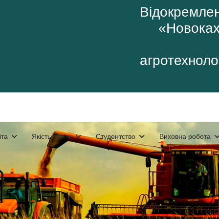
Відокремлен
«Новоках
агротехнолог
іта
Якість освіти
Студентство
Виховна робота