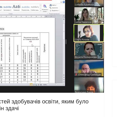
тей здобувачів освіти, яким було
н здачі