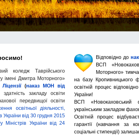
росимо!
Відповідно до
нак
ВСП «Новокахо
ий коледж Таврійського
Моторного» тимча
ту імені Дмитра Моторного»
на базу Кропивницького 
і
Ліцензії
(
наказ МОН від
освітній процес відповідн
 здатність закладу освіти
України!
фахової передвищої освіти
ВСП «Новокаховський 
ння освітньої діяльності,
українським закладом фахов
 України від 30 грудня 2015
Освітній процес відбува
у Міністрів України від 24
гарантії (навчання за к
соціальні стипендії) залиша