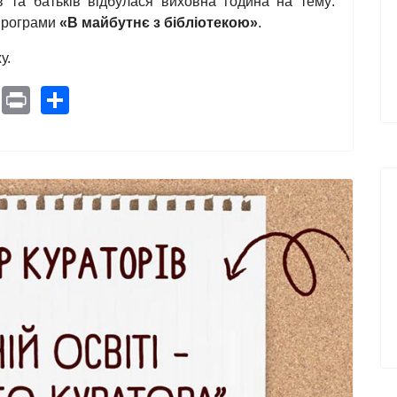
ів та батьків відбулася виховна година на тему:
програми
«В майбутнє з бібліотекою»
.
у.
pe
Pinterest
Print
Share