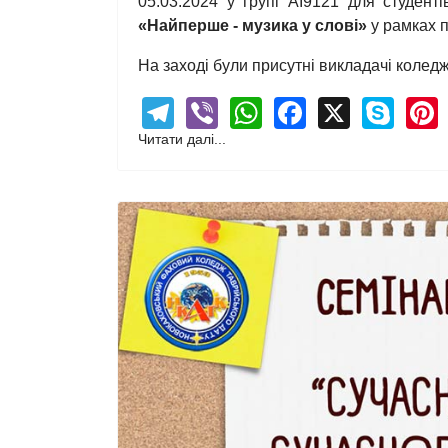
05.03.2024 у групі АІ9121 для студент
«Найперше - музика у слові»
у рамках 
На заході були присутні викладачі коледж
Telegram
Viber
WhatsApp
Facebook
X
Sky
Читати далі...