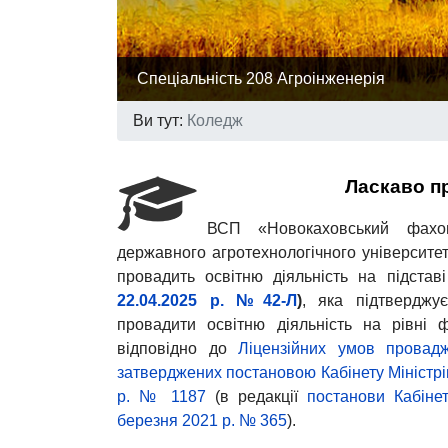
Спеціальність 208 Агроінженерія
Ви тут:
Коледж
Ласкаво п
ВСП «Новокаховський фахов
державного агротехнологічного університе
провадить освітню діяльність на підстав
22.04.2025 р. №42-Л
)
, яка підтверджує
провадити освітню діяльність на рівні 
відповідно до
Ліцензійних умов провадже
затверджених постановою Кабінету Міністрів
р. № 1187
(в редакції
постанови Кабінет
березня 2021 р. № 365
).