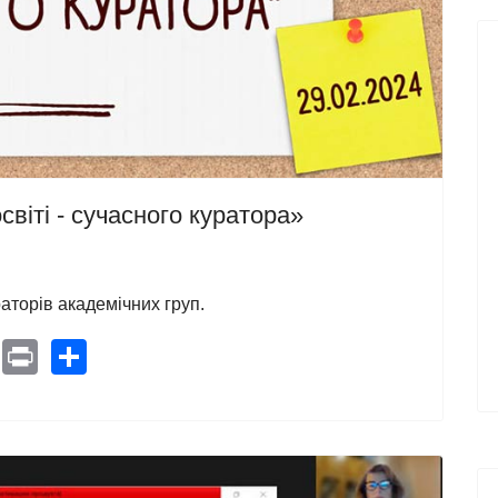
світі - сучасного куратора»
аторів академічних груп.
pe
Pinterest
Print
Share