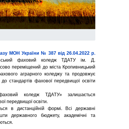
азу МОН України № 387 від 26.04.2022 р.
вський фаховий коледж ТДАТУ ім. Д.
сово переміщений до міста Кропивницький
фахового аграрного коледжу та продовжує
о до стандартів фахової передвищої освіти
фаховий коледж ТДАТУ» залишається
ої передвищої освіти.
ється в дистанційній формі.
Всі державні
ошти державного бюджету, академічні та
ються.