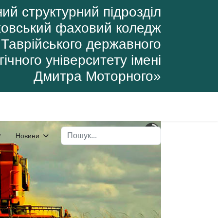
ий структурний підрозділ
овський фаховий коледж
Таврійського державного
ічного університету імені
Дмитра Моторного»
Пошук
Новини