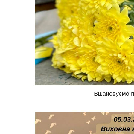
Вшановуємо па