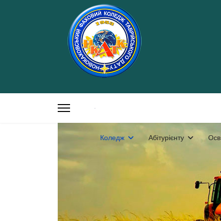
Коледж
Абітурієнту
Осв