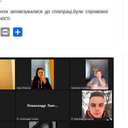
я.
енти активізувалися до співпраці,були спроможні
ності.
pe
Pinterest
Print
Share