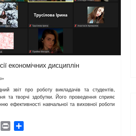
сії економічних дисциплін
о»
дний звіт про роботу викладачів та студентів,
ня та творчі здобутки. Його проведення сприяє
щенню ефективності навчальної та виховної роботи
pe
Pinterest
Print
Share