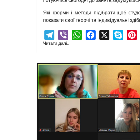
Готуючись сьогодні до занять,задумуєшс
Які форми і методи підібрати,щоб студ
показати свої творчі та індивідуальні здіб
Telegram
Viber
WhatsApp
Facebook
X
Sky
Читати далі...