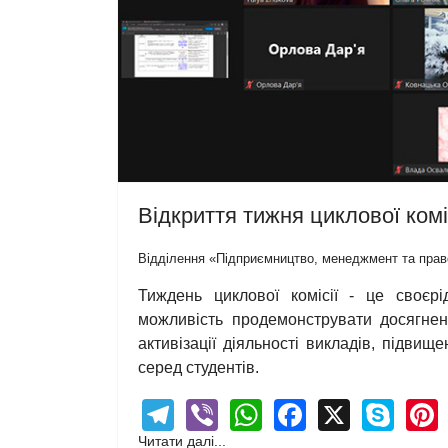
Відкриття тижня циклової комі
Відділення «Підприємництво, менеджмент та прав
Тиждень циклової комісії - це своєрі
можливість продемонструвати досягнен
активізації діяльності викладів, підви
серед студентів.
Telegram
Viber
WhatsApp
Facebook
X
Sky
Читати далі...