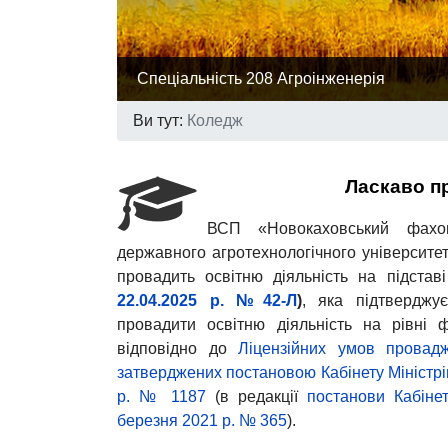
Спеціальність 208 Агроінженерія
Ви тут:
Коледж
Ласкаво п
ВСП «Новокаховський фахов
державного агротехнологічного університе
провадить освітню діяльність на підстав
22.04.2025 р. №42-Л
)
, яка підтверджує
провадити освітню діяльність на рівні 
відповідно до
Ліцензійних умов провадже
затверджених постановою Кабінету Міністрів
р. № 1187
(в редакції
постанови Кабінет
березня 2021 р. № 365
).