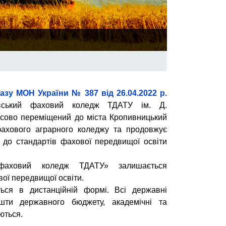
азу МОН України № 387 від 26.04.2022 р.
вський фаховий коледж ТДАТУ ім. Д.
сово переміщений до міста Кропивницький
фахового аграрного коледжу та продовжує
о до стандартів фахової передвищої освіти
фаховий коледж ТДАТУ» залишається
ої передвищої освіти.
ється в дистанційній формі.
Всі державні
ошти державного бюджету, академічні та
ються.