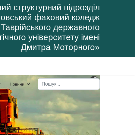
ий структурний підрозділ
овський фаховий коледж
Таврійського державного
ічного університету імені
Дмитра Моторного»
Пошук
Новини