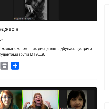
еджерів
о»
комісії економічних дисциплін відбулась зустріч з
тудентами групи МТ9119.
pe
Pinterest
Print
Share