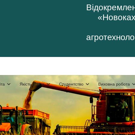
Відокремлен
«Новоках
агротехнолог
іта
Якість освіти
Студентство
Виховна робота