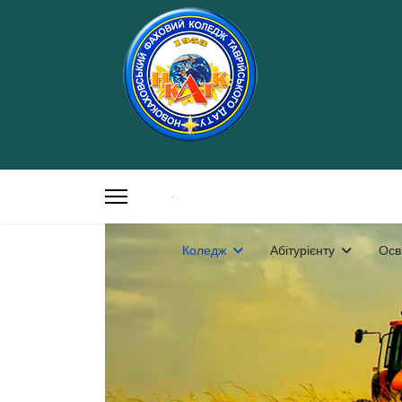
Коледж
Абітурієнту
Осв