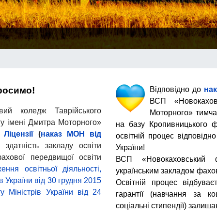
росимо!
Відповідно до
нак
ВСП «Новокахо
ий коледж Таврійського
Моторного» тимча
ту імені Дмитра Моторного»
на базу Кропивницького 
і
Ліцензії
(
наказ МОН від
освітній процес відповідн
 здатність закладу освіти
України!
фахової передвищої освіти
ВСП «Новокаховський 
ння освітньої діяльності,
українським закладом фахов
 України від 30 грудня 2015
Освітній процес відбува
у Міністрів України від 24
гарантії (навчання за к
соціальні стипендії) залиша