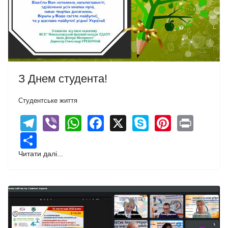
З Днем студента!
Студентське життя
Telegram
Viber
WhatsApp
Facebook
X
Skype
Pintere
Print
Share
Читати далі...