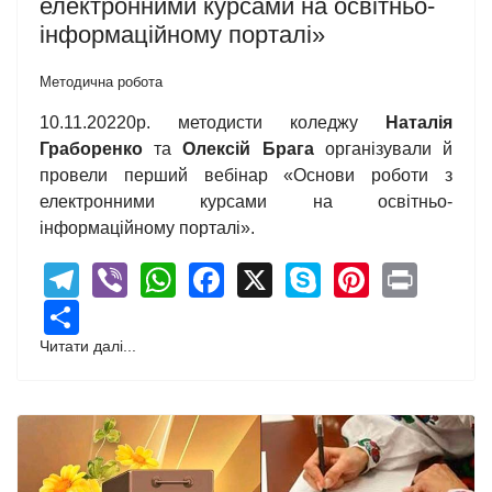
електронними курсами на освітньо-
інформаційному порталі»
Методична робота
10.11.20220р. методисти коледжу
Наталія
Граборенко
та
Олексій Брага
організували й
провели перший вебінар «Основи роботи з
електронними курсами на освітньо-
інформаційному порталі».
Telegram
Viber
WhatsApp
Facebook
X
Skype
Pintere
Print
Share
Читати далі...