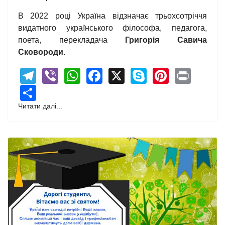
В 2022 році Україна відзначає трьохсотріччя
видатного українського філософа, педагога,
поета, перекладача
Григорія Савича
Сковороди.
Telegram
Viber
WhatsApp
Facebook
X
Skype
Pintere
Print
Share
Читати далі...