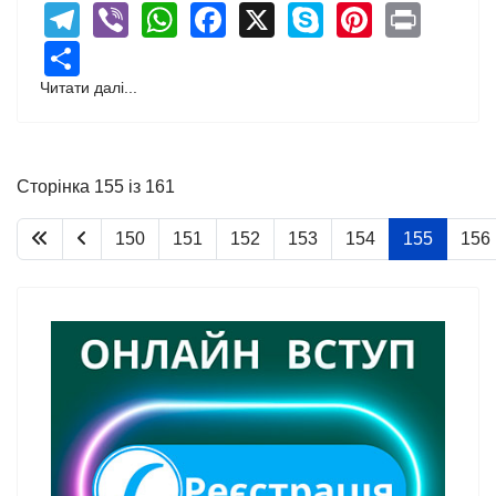
Telegram
Viber
WhatsApp
Facebook
X
Skype
Pintere
Print
Share
Читати далі...
Сторінка 155 із 161
150
151
152
153
154
155
156