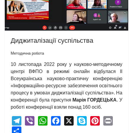
Диджиталізації суспільства
Методична робота
10 листопада 2022 року у науково-методичному
центрі ВФПО в режимі онлайн відбулася ІІ
Всеукраїнська науково-практичну конференцію
«Інформаційно-ресурсне забезпечення освітнього
процесу в умовах диджиталізації суспільства». На
конференції була присутня
Марія ГОРДЕЦЬКА
. У
роботі конференції взяли понад 160 осіб.
Telegram
Viber
WhatsApp
Facebook
X
Skype
Pintere
Print
Share